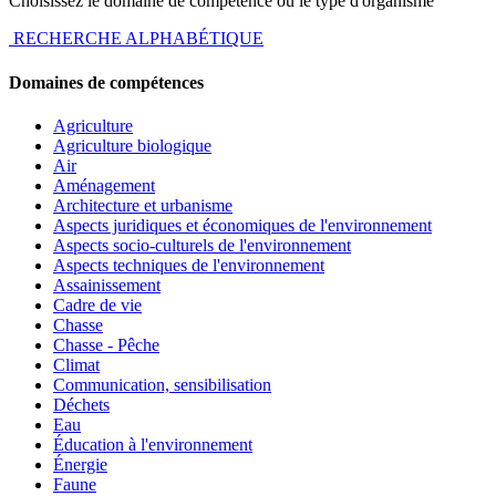
Choisissez le domaine de compétence ou le type d'organisme
RECHERCHE ALPHABÉTIQUE
Domaines de compétences
Agriculture
Agriculture biologique
Air
Aménagement
Architecture et urbanisme
Aspects juridiques et économiques de l'environnement
Aspects socio-culturels de l'environnement
Aspects techniques de l'environnement
Assainissement
Cadre de vie
Chasse
Chasse - Pêche
Climat
Communication, sensibilisation
Déchets
Eau
Éducation à l'environnement
Énergie
Faune