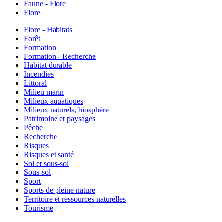
Faune - Flore
Flore
Flore - Habitats
Forêt
Formation
Formation - Recherche
Habitat durable
Incendies
Littoral
Milieu marin
Milieux aquatiques
Milieux naturels, biosphère
Patrimoine et paysages
Pêche
Recherche
Risques
Risques et santé
Sol et sous-sol
Sous-sol
Sport
Sports de pleine nature
Territoire et ressources naturelles
Tourisme