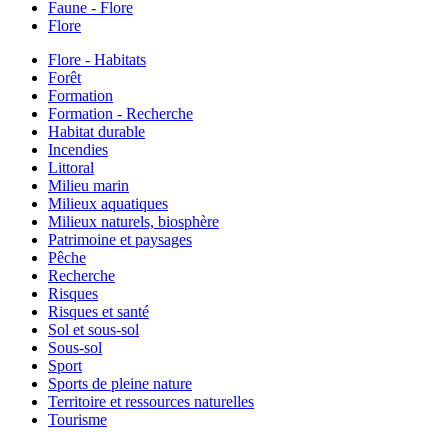
Faune - Flore
Flore
Flore - Habitats
Forêt
Formation
Formation - Recherche
Habitat durable
Incendies
Littoral
Milieu marin
Milieux aquatiques
Milieux naturels, biosphère
Patrimoine et paysages
Pêche
Recherche
Risques
Risques et santé
Sol et sous-sol
Sous-sol
Sport
Sports de pleine nature
Territoire et ressources naturelles
Tourisme