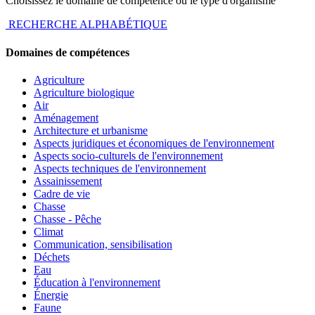
Choisissez le domaine de compétence ou le type d'organisme
RECHERCHE ALPHABÉTIQUE
Domaines de compétences
Agriculture
Agriculture biologique
Air
Aménagement
Architecture et urbanisme
Aspects juridiques et économiques de l'environnement
Aspects socio-culturels de l'environnement
Aspects techniques de l'environnement
Assainissement
Cadre de vie
Chasse
Chasse - Pêche
Climat
Communication, sensibilisation
Déchets
Eau
Éducation à l'environnement
Énergie
Faune