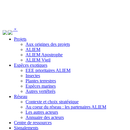
Panneau de gestion des cookies
×
Projets
Aux origines des projets
ALIEM
ALIEM Apostrophe
ALIEM Vigil
Espèces exotiques
EEE prioritaires ALIEM
Insectes
Plantes terrestres
Espèces marines
Autres vertébrés
Réseau
Contexte et choix stratégique
Au coeur du réseau : les partenaires ALIEM
Les autres acteurs
Annuaire des acteurs
Centre de ressources
Signalements