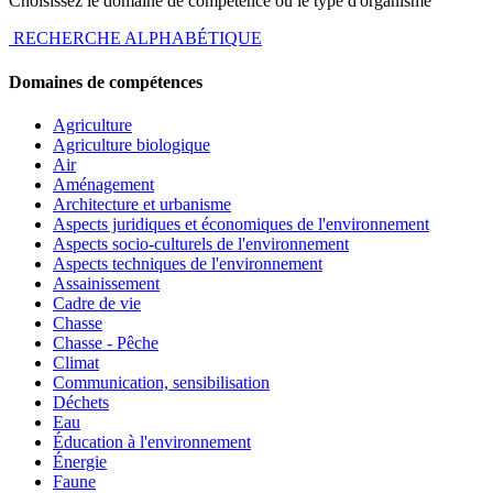
Choisissez le domaine de compétence ou le type d'organisme
RECHERCHE ALPHABÉTIQUE
Domaines de compétences
Agriculture
Agriculture biologique
Air
Aménagement
Architecture et urbanisme
Aspects juridiques et économiques de l'environnement
Aspects socio-culturels de l'environnement
Aspects techniques de l'environnement
Assainissement
Cadre de vie
Chasse
Chasse - Pêche
Climat
Communication, sensibilisation
Déchets
Eau
Éducation à l'environnement
Énergie
Faune