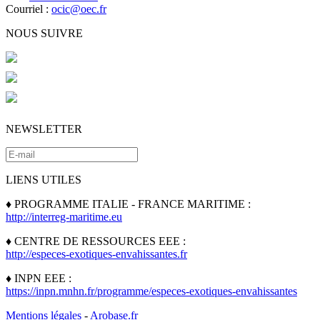
Courriel :
ocic@oec.fr
NOUS SUIVRE
NEWSLETTER
LIENS UTILES
♦ PROGRAMME ITALIE - FRANCE MARITIME :
http://interreg-maritime.eu
♦ CENTRE DE RESSOURCES EEE :
http://especes-exotiques-envahissantes.fr
♦ INPN EEE :
https://inpn.mnhn.fr/programme/especes-exotiques-envahissantes
Mentions légales
-
Arobase.fr