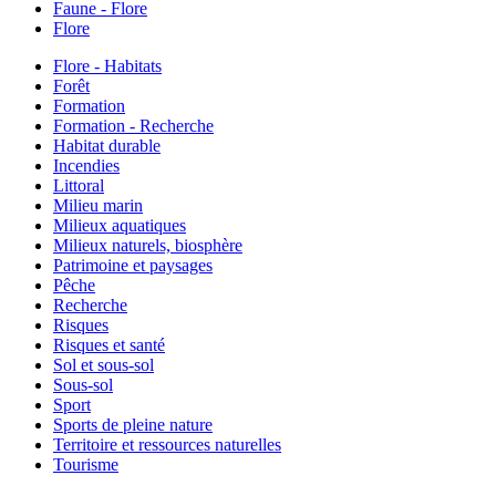
Faune - Flore
Flore
Flore - Habitats
Forêt
Formation
Formation - Recherche
Habitat durable
Incendies
Littoral
Milieu marin
Milieux aquatiques
Milieux naturels, biosphère
Patrimoine et paysages
Pêche
Recherche
Risques
Risques et santé
Sol et sous-sol
Sous-sol
Sport
Sports de pleine nature
Territoire et ressources naturelles
Tourisme