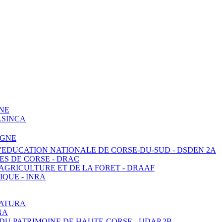
NE
ASINCA
AGNE
'EDUCATION NATIONALE DE CORSE-DU-SUD -
DSDEN 2A
ES DE CORSE -
DRAC
'AGRICULTURE ET DE LA FORET -
DRAAF
IQUE -
INRA
NATURA
NA
DU PATRIMOINE DE HAUTE-CORSE -
UDAP 2B