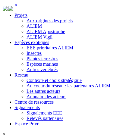
Panneau de gestion des cookies
×
Projets
Aux origines des projets
ALIEM
ALIEM Apostrophe
ALIEM Vigil
Espèces exotiques
EEE prioritaires ALIEM
Insectes
Plantes terrestres
Espèces marines
Autres vertébrés
Réseau
Contexte et choix stratégique
Au coeur du réseau : les partenaires ALIEM
Les autres acteurs
Annuaire des acteurs
Centre de ressources
Signalements
Signalements EEE
Relevés partenaires
Espace Privé
×