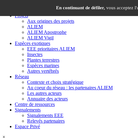
Panneau de gestion des cookies
×
En continuant de défiler,
vous acceptez l'u
Projets
Aux origines des projets
ALIEM
ALIEM Apostrophe
ALIEM Vigil
Espèces exotiques
EEE prioritaires ALIEM
Insectes
Plantes terrestres
Espèces marines
Autres vertébrés
Réseau
Contexte et choix stratégique
Au coeur du réseau : les partenaires ALIEM
Les autres acteurs
Annuaire des acteurs
Centre de ressources
Signalements
Signalements EEE
Relevés partenaires
Espace Privé
×