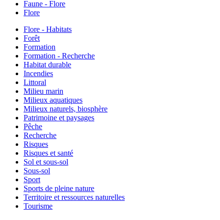
Faune - Flore
Flore
Flore - Habitats
Forêt
Formation
Formation - Recherche
Habitat durable
Incendies
Littoral
Milieu marin
Milieux aquatiques
Milieux naturels, biosphère
Patrimoine et paysages
Pêche
Recherche
Risques
Risques et santé
Sol et sous-sol
Sous-sol
Sport
Sports de pleine nature
Territoire et ressources naturelles
Tourisme