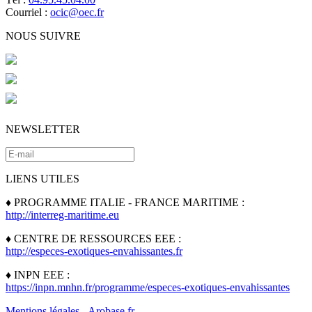
Courriel :
ocic@oec.fr
NOUS SUIVRE
NEWSLETTER
LIENS UTILES
♦ PROGRAMME ITALIE - FRANCE MARITIME :
http://interreg-maritime.eu
♦ CENTRE DE RESSOURCES EEE :
http://especes-exotiques-envahissantes.fr
♦ INPN EEE :
https://inpn.mnhn.fr/programme/especes-exotiques-envahissantes
Mentions légales
-
Arobase.fr