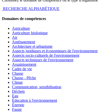
Choisissez le domaine de compétence ou le type d'organisme
RECHERCHE ALPHABÉTIQUE
Domaines de compétences
Agriculture
Agriculture biologique
Air
Aménagement
Architecture et urbanisme
Aspects juridiques et économiques de l'environnement
Aspects socio-culturels de l'environnement
Aspects techniques de l'environnement
Assainissement
Cadre de vie
Chasse
Chasse - Pêche
Climat
Communication, sensibilisation
Déchets
Eau
Éducation à l'environnement
Énergie
Faune