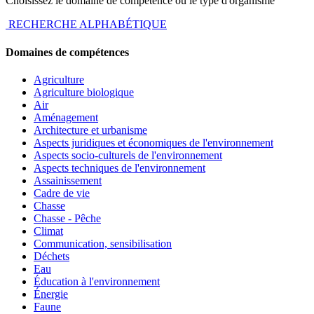
Choisissez le domaine de compétence ou le type d'organisme
RECHERCHE ALPHABÉTIQUE
Domaines de compétences
Agriculture
Agriculture biologique
Air
Aménagement
Architecture et urbanisme
Aspects juridiques et économiques de l'environnement
Aspects socio-culturels de l'environnement
Aspects techniques de l'environnement
Assainissement
Cadre de vie
Chasse
Chasse - Pêche
Climat
Communication, sensibilisation
Déchets
Eau
Éducation à l'environnement
Énergie
Faune