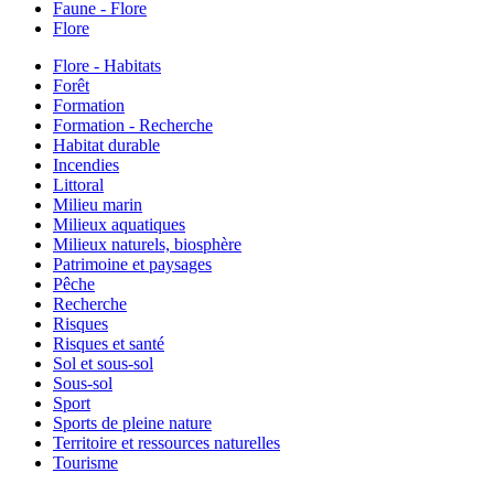
Faune - Flore
Flore
Flore - Habitats
Forêt
Formation
Formation - Recherche
Habitat durable
Incendies
Littoral
Milieu marin
Milieux aquatiques
Milieux naturels, biosphère
Patrimoine et paysages
Pêche
Recherche
Risques
Risques et santé
Sol et sous-sol
Sous-sol
Sport
Sports de pleine nature
Territoire et ressources naturelles
Tourisme