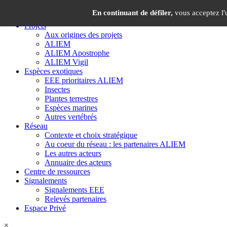
Panneau de gestion des cookies
×
En continuant de défiler,
vous acceptez l'u
Projets
Aux origines des projets
ALIEM
ALIEM Apostrophe
ALIEM Vigil
Espèces exotiques
EEE prioritaires ALIEM
Insectes
Plantes terrestres
Espèces marines
Autres vertébrés
Réseau
Contexte et choix stratégique
Au coeur du réseau : les partenaires ALIEM
Les autres acteurs
Annuaire des acteurs
Centre de ressources
Signalements
Signalements EEE
Relevés partenaires
Espace Privé
×