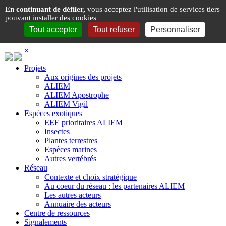
Panneau de gestion des cookies
En continuant de défiler,
vous acceptez l'utilisation de services tiers
pouvant installer des cookies
Tout accepter
Tout refuser
Personnaliser
×
Projets
Aux origines des projets
ALIEM
ALIEM Apostrophe
ALIEM Vigil
Espèces exotiques
EEE prioritaires ALIEM
Insectes
Plantes terrestres
Espèces marines
Autres vertébrés
Réseau
Contexte et choix stratégique
Au coeur du réseau : les partenaires ALIEM
Les autres acteurs
Annuaire des acteurs
Centre de ressources
Signalements