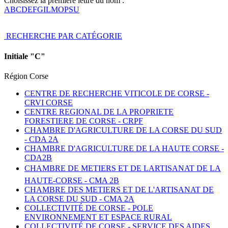
Choisissez la première lettre du nom :
A
B
C
D
E
F
G
I
L
M
O
P
S
U
RECHERCHE PAR CATÉGORIE
Initiale "C"
Région Corse
CENTRE DE RECHERCHE VITICOLE DE CORSE -
CRVI CORSE
CENTRE REGIONAL DE LA PROPRIETE
FORESTIERE DE CORSE -
CRPF
CHAMBRE D'AGRICULTURE DE LA CORSE DU SUD
-
CDA 2A
CHAMBRE D'AGRICULTURE DE LA HAUTE CORSE -
CDA2B
CHAMBRE DE METIERS ET DE LARTISANAT DE LA
HAUTE-CORSE -
CMA 2B
CHAMBRE DES METIERS ET DE L'ARTISANAT DE
LA CORSE DU SUD -
CMA 2A
COLLECTIVITÉ DE CORSE - POLE
ENVIRONNEMENT ET ESPACE RURAL
COLLECTIVITÉ DE CORSE - SERVICE DES AIDES