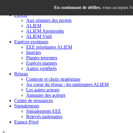
Panneau de gestion des cookies
×
En continuant de défiler,
vous acceptez l'u
Projets
Aux origines des projets
ALIEM
ALIEM Apostrophe
ALIEM Vigil
Espèces exotiques
EEE prioritaires ALIEM
Insectes
Plantes terrestres
Espèces marines
Autres vertébrés
Réseau
Contexte et choix stratégique
Au coeur du réseau : les partenaires ALIEM
Les autres acteurs
Annuaire des acteurs
Centre de ressources
Signalements
Signalements EEE
Relevés partenaires
Espace Privé
×