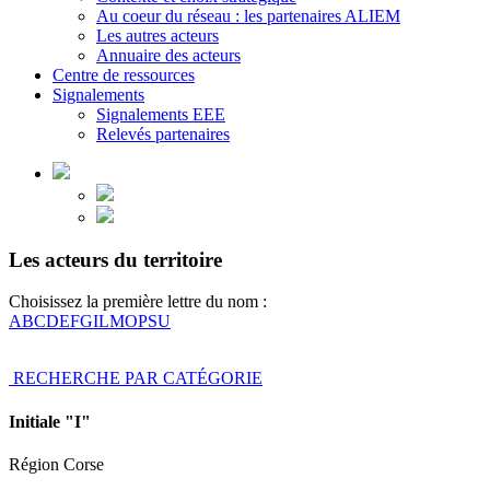
Au coeur du réseau : les partenaires ALIEM
Les autres acteurs
Annuaire des acteurs
Centre de ressources
Signalements
Signalements EEE
Relevés partenaires
Les acteurs du territoire
Choisissez la première lettre du nom :
A
B
C
D
E
F
G
I
L
M
O
P
S
U
RECHERCHE PAR CATÉGORIE
Initiale "I"
Région Corse