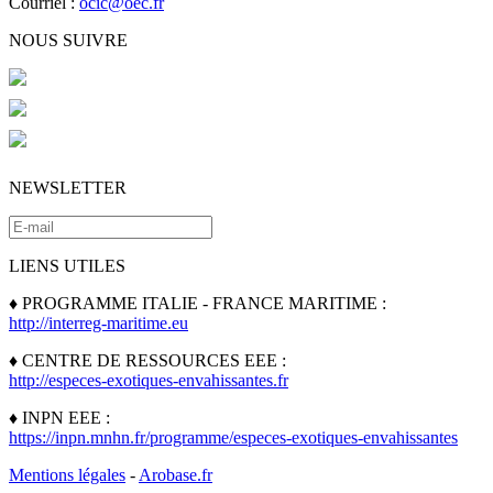
Courriel :
ocic@oec.fr
NOUS SUIVRE
NEWSLETTER
LIENS UTILES
♦ PROGRAMME ITALIE - FRANCE MARITIME :
http://interreg-maritime.eu
♦ CENTRE DE RESSOURCES EEE :
http://especes-exotiques-envahissantes.fr
♦ INPN EEE :
https://inpn.mnhn.fr/programme/especes-exotiques-envahissantes
Mentions légales
-
Arobase.fr