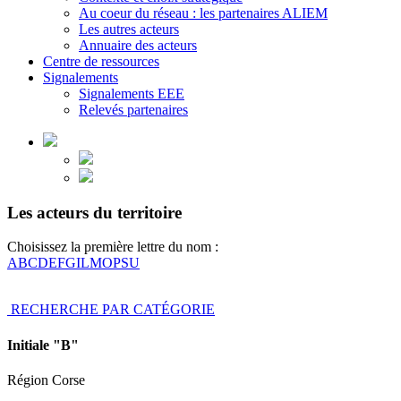
Au coeur du réseau : les partenaires ALIEM
Les autres acteurs
Annuaire des acteurs
Centre de ressources
Signalements
Signalements EEE
Relevés partenaires
Les acteurs du territoire
Choisissez la première lettre du nom :
A
B
C
D
E
F
G
I
L
M
O
P
S
U
RECHERCHE PAR CATÉGORIE
Initiale "B"
Région Corse