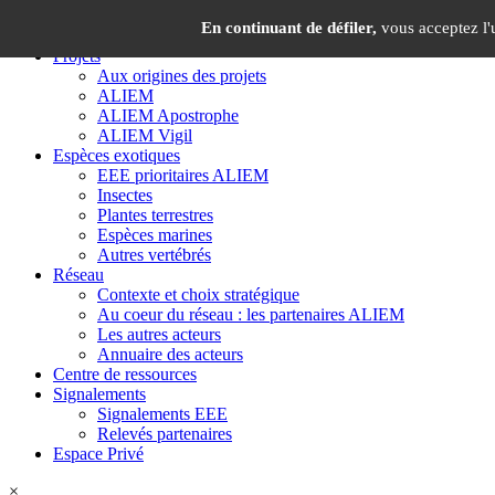
Panneau de gestion des cookies
×
En continuant de défiler,
vous acceptez l'u
Projets
Aux origines des projets
ALIEM
ALIEM Apostrophe
ALIEM Vigil
Espèces exotiques
EEE prioritaires ALIEM
Insectes
Plantes terrestres
Espèces marines
Autres vertébrés
Réseau
Contexte et choix stratégique
Au coeur du réseau : les partenaires ALIEM
Les autres acteurs
Annuaire des acteurs
Centre de ressources
Signalements
Signalements EEE
Relevés partenaires
Espace Privé
×