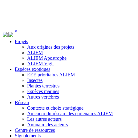
Panneau de gestion des cookies
×
Projets
Aux origines des projets
ALIEM
ALIEM Apostrophe
ALIEM Vigil
Espèces exotiques
EEE prioritaires ALIEM
Insectes
Plantes terrestres
Espèces marines
Autres vertébrés
Réseau
Contexte et choix stratégique
Au coeur du réseau : les partenaires ALIEM
Les autres acteurs
Annuaire des acteurs
Centre de ressources
Signalements