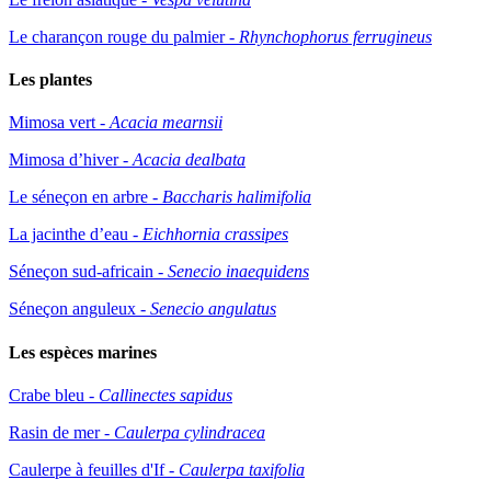
Le charançon rouge du palmier -
Rhynchophorus ferrugineus
Les plantes
Mimosa vert -
Acacia mearnsii
Mimosa d’hiver -
Acacia dealbata
Le séneçon en arbre -
Baccharis halimifolia
La jacinthe d’eau -
Eichhornia crassipes
Séneçon sud-africain -
Senecio inaequidens
Séneçon anguleux -
Senecio angulatus
Les espèces marines
Crabe bleu -
Callinectes sapidus
Rasin de mer -
Caulerpa cylindracea
Caulerpe à feuilles d'If -
Caulerpa taxifolia