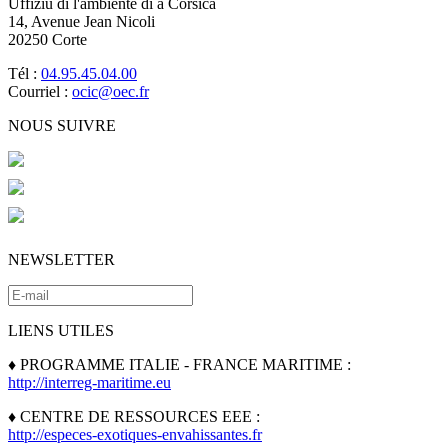
Uffiziu di l'ambiente di a Corsica
14, Avenue Jean Nicoli
20250 Corte
Tél :
04.95.45.04.00
Courriel :
ocic@oec.fr
NOUS SUIVRE
NEWSLETTER
LIENS UTILES
♦ PROGRAMME ITALIE - FRANCE MARITIME :
http://interreg-maritime.eu
♦ CENTRE DE RESSOURCES EEE :
http://especes-exotiques-envahissantes.fr