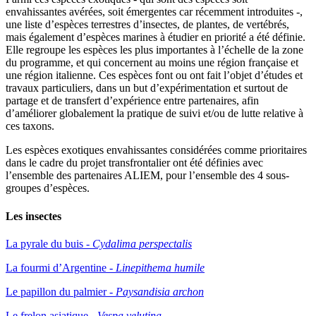
envahissantes avérées, soit émergentes car récemment introduites -,
une liste d’espèces terrestres d’insectes, de plantes, de vertébrés,
mais également d’espèces marines à étudier en priorité a été définie.
Elle regroupe les espèces les plus importantes à l’échelle de la zone
du programme, et qui concernent au moins une région française et
une région italienne. Ces espèces font ou ont fait l’objet d’études et
travaux particuliers, dans un but d’expérimentation et surtout de
partage et de transfert d’expérience entre partenaires, afin
d’améliorer globalement la pratique de suivi et/ou de lutte relative à
ces taxons.
Les espèces exotiques envahissantes considérées comme prioritaires
dans le cadre du projet transfrontalier ont été définies avec
l’ensemble des partenaires ALIEM, pour l’ensemble des 4 sous-
groupes d’espèces.
Les insectes
La pyrale du buis -
Cydalima perspectalis
La fourmi d’Argentine -
Linepithema humile
Le papillon du palmier -
Paysandisia archon
Le frelon asiatique -
Vespa velutina