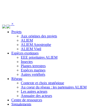
Panneau de gestion des cookies
×
Projets
Aux origines des projets
ALIEM
ALIEM Apostrophe
ALIEM Vigil
Espèces exotiques
EEE prioritaires ALIEM
Insectes
Plantes terrestres
Espèces marines
Autres vertébrés
Réseau
Contexte et choix stratégique
Au coeur du réseau : les partenaires ALIEM
Les autres acteurs
Annuaire des acteurs
Centre de ressources
Signalements