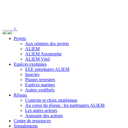
Panneau de gestion des cookies
×
Projets
Aux origines des projets
ALIEM
ALIEM Apostrophe
ALIEM Vigil
Espèces exotiques
EEE prioritaires ALIEM
Insectes
Plantes terrestres
Espèces marines
Autres vertébrés
Réseau
Contexte et choix stratégique
Au coeur du réseau : les partenaires ALIEM
Les autres acteurs
Annuaire des acteurs
Centre de ressources
Signalements