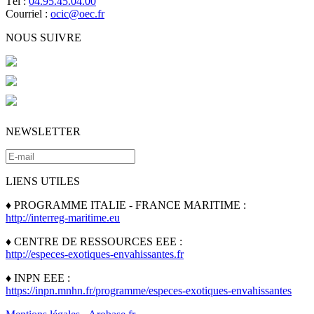
Tél :
04.95.45.04.00
Courriel :
ocic@oec.fr
NOUS SUIVRE
NEWSLETTER
LIENS UTILES
♦ PROGRAMME ITALIE - FRANCE MARITIME :
http://interreg-maritime.eu
♦ CENTRE DE RESSOURCES EEE :
http://especes-exotiques-envahissantes.fr
♦ INPN EEE :
https://inpn.mnhn.fr/programme/especes-exotiques-envahissantes