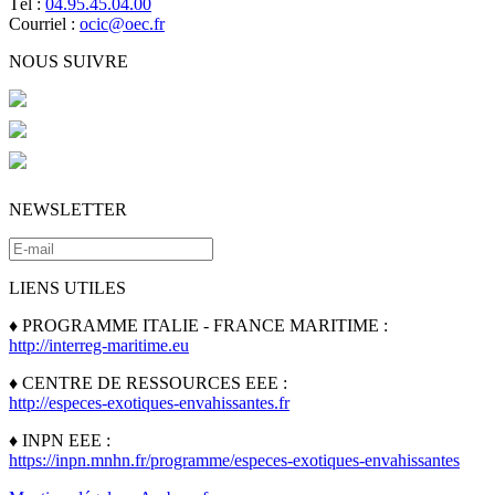
Tél :
04.95.45.04.00
Courriel :
ocic@oec.fr
NOUS SUIVRE
NEWSLETTER
LIENS UTILES
♦ PROGRAMME ITALIE - FRANCE MARITIME :
http://interreg-maritime.eu
♦ CENTRE DE RESSOURCES EEE :
http://especes-exotiques-envahissantes.fr
♦ INPN EEE :
https://inpn.mnhn.fr/programme/especes-exotiques-envahissantes