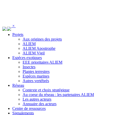
Panneau de gestion des cookies
×
Projets
Aux origines des projets
ALIEM
ALIEM Apostrophe
ALIEM Vigil
Espèces exotiques
EEE prioritaires ALIEM
Insectes
Plantes terrestres
Espèces marines
Autres vertébrés
Réseau
Contexte et choix stratégique
Au coeur du réseau : les partenaires ALIEM
Les autres acteurs
Annuaire des acteurs
Centre de ressources
Signalements