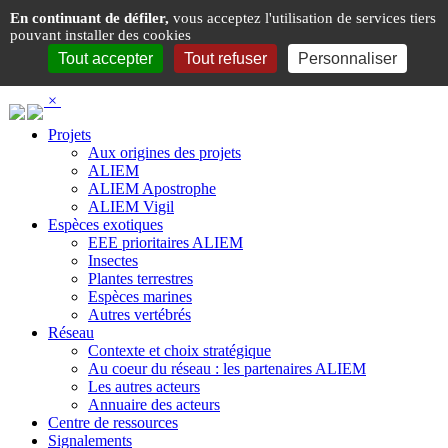
Panneau de gestion des cookies
En continuant de défiler,
vous acceptez l'utilisation de services tiers
pouvant installer des cookies
Tout accepter
Tout refuser
Personnaliser
×
Projets
Aux origines des projets
ALIEM
ALIEM Apostrophe
ALIEM Vigil
Espèces exotiques
EEE prioritaires ALIEM
Insectes
Plantes terrestres
Espèces marines
Autres vertébrés
Réseau
Contexte et choix stratégique
Au coeur du réseau : les partenaires ALIEM
Les autres acteurs
Annuaire des acteurs
Centre de ressources
Signalements