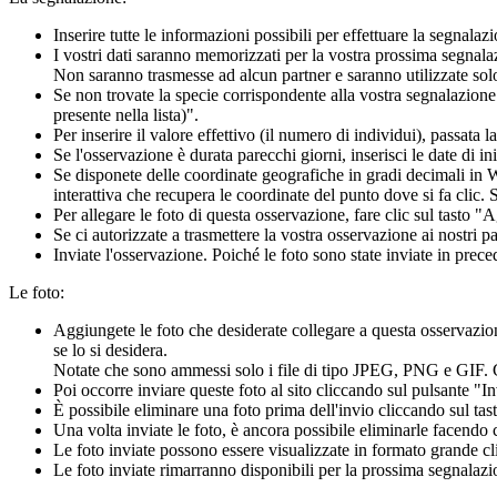
Inserire tutte le informazioni possibili per effettuare la segnalazi
I vostri dati saranno memorizzati per la vostra prossima segnalaz
Non saranno trasmesse ad alcun partner e saranno utilizzate solo
Se non trovate la specie corrispondente alla vostra segnalazione 
presente nella lista)".
Per inserire il valore effettivo (il numero di individui), passata l
Se l'osservazione è durata parecchi giorni, inserisci le date di iniz
Se disponete delle coordinate geografiche in gradi decimali in WG
interattiva che recupera le coordinate del punto dove si fa clic.
Per allegare le foto di questa osservazione, fare clic sul tasto "
Se ci autorizzate a trasmettere la vostra osservazione ai nostri pa
Inviate l'osservazione. Poiché le foto sono state inviate in pre
Le foto:
Aggiungete le foto che desiderate collegare a questa osservazi
se lo si desidera.
Notate che sono ammessi solo i file di tipo JPEG, PNG e GIF. Gl
Poi occorre inviare queste foto al sito cliccando sul pulsante "I
È possibile eliminare una foto prima dell'invio cliccando sul ta
Una volta inviate le foto, è ancora possibile eliminarle facendo
Le foto inviate possono essere visualizzate in formato grande cl
Le foto inviate rimarranno disponibili per la prossima segnalazio