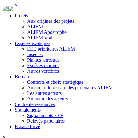
Panneau de gestion des cookies
×
Projets
Aux origines des projets
ALIEM
ALIEM Apostrophe
ALIEM Vigil
Espèces exotiques
EEE prioritaires ALIEM
Insectes
Plantes terrestres
Espèces marines
Autres vertébrés
Réseau
Contexte et choix stratégique
Au coeur du réseau : les partenaires ALIEM
Les autres acteurs
Annuaire des acteurs
Centre de ressources
Signalements
Signalements EEE
Relevés partenaires
Espace Privé
×