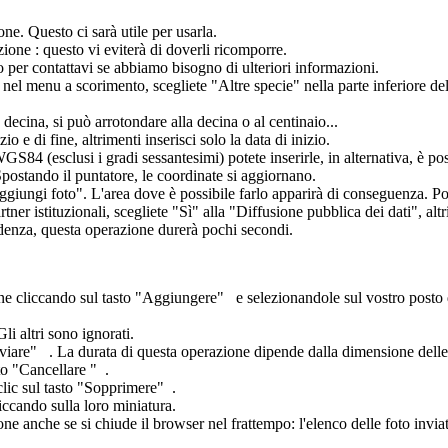
one. Questo ci sarà utile per usarla.
ione : questo vi eviterà di doverli ricomporre.
 per contattavi se abbiamo bisogno di ulteriori informazioni.
nel menu a scorimento, scegliete "Altre specie" nella parte inferiore del
a decina, si può arrotondare alla decina o al centinaio...
io e di fine, altrimenti inserisci solo la data di inizio.
S84 (esclusi i gradi sessantesimi) potete inserirle, in alternativa, è po
 Spostando il puntatore, le coordinate si aggiornano.
Aggiungi foto". L'area dove è possibile farlo apparirà di conseguenza. Poi
rtner istituzionali, scegliete "Sì" alla "Diffusione pubblica dei dati", al
cedenza, questa operazione durerà pochi secondi.
one cliccando sul tasto "Aggiungere"
e selezionandole sul vostro posto d
i altri sono ignorati.
nviare"
. La durata di questa operazione dipende dalla dimensione delle 
sto "Cancellare "
.
 clic sul tasto "Sopprimere"
.
iccando sulla loro miniatura.
ne anche se si chiude il browser nel frattempo: l'elenco delle foto invia