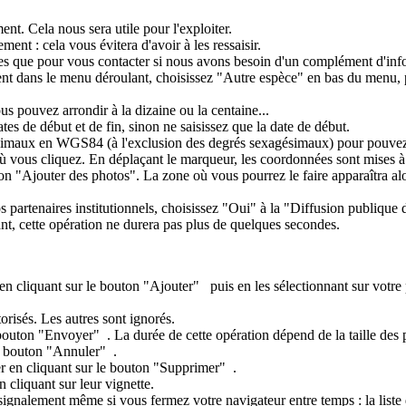
t. Cela nous sera utile pour l'exploiter.
nt : cela vous évitera d'avoir à les ressaisir.
isées que pour vous contacter si nous avons besoin d'un complément d'inf
ent dans le menu déroulant, choisissez "Autre espèce" en bas du menu, 
ous pouvez arrondir à la dizaine ou la centaine...
dates de début et de fin, sinon ne saisissez que la date de début.
ux en WGS84 (à l'exclusion des degrés sexagésimaux) pour pouvez les sa
où vous cliquez. En déplaçant le marqueur, les coordonnées sont mises à 
ton "Ajouter des photos". La zone où vous pourrez le faire apparaîtra alo
s partenaires institutionnels, choisissez "Oui" à la "Diffusion publiqu
t, cette opération ne durera pas plus de quelques secondes.
 en cliquant sur le bouton "Ajouter"
puis en les sélectionnant sur votre 
risés. Les autres sont ignorés.
le bouton "Envoyer"
. La durée de cette opération dépend de la taille des 
le bouton "Annuler"
.
r en cliquant sur le bouton "Supprimer"
.
 cliquant sur leur vignette.
ignalement même si vous fermez votre navigateur entre temps : la liste