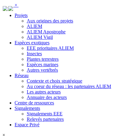
Panneau de gestion des cookies
×
Projets
Aux origines des projets
ALIEM
ALIEM Apostrophe
ALIEM Vigil
Espèces exotiques
EEE prioritaires ALIEM
Insectes
Plantes terrestres
Espèces marines
Autres vertébrés
Réseau
Contexte et choix stratégique
Au coeur du réseau : les partenaires ALIEM
Les autres acteurs
Annuaire des acteurs
Centre de ressources
Signalements
Signalements EEE
Relevés partenaires
Espace Privé
×