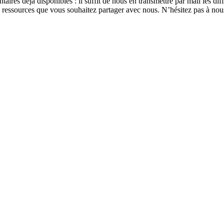
res déjà disponibles : il suffit de nous en transmettre par mail les dif
s ressources que vous souhaitez partager avec nous. N’hésitez pas à nous