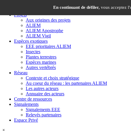
Panneau de gestion des cookies
×
En continuant de défiler,
vous acceptez l'u
Projets
Aux origines des projets
ALIEM
ALIEM Apostrophe
ALIEM Vigil
Espèces exotiques
EEE prioritaires ALIEM
Insectes
Plantes terrestres
Espèces marines
Autres vertébrés
Réseau
Contexte et choix stratégique
Au coeur du réseau : les partenaires ALIEM
Les autres acteurs
Annuaire des acteurs
Centre de ressources
Signalements
Signalements EEE
Relevés partenaires
Espace Privé
×