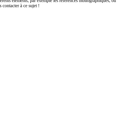
férents éléments, par exemple les références bibliographiques, ou
 contacter à ce sujet !