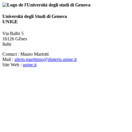
Università degli Studi di Genova
UNIGE
Via Balbi 5
16126 Gênes
Italie
Contact :
Mauro Mariotti
Mail :
aliem-marittimo@dipteris.unige.it
Site Web :
unige.it