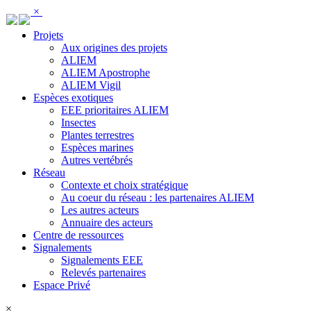
Panneau de gestion des cookies
×
Projets
Aux origines des projets
ALIEM
ALIEM Apostrophe
ALIEM Vigil
Espèces exotiques
EEE prioritaires ALIEM
Insectes
Plantes terrestres
Espèces marines
Autres vertébrés
Réseau
Contexte et choix stratégique
Au coeur du réseau : les partenaires ALIEM
Les autres acteurs
Annuaire des acteurs
Centre de ressources
Signalements
Signalements EEE
Relevés partenaires
Espace Privé
×