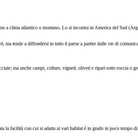
one a clima atlantico o montano. Lo si incontra in America del Sud (Arge
d, ma tende a diffondersi in tutto il paese a partire dalle vie di comunic
icciate; ma anche campi, colture, vigneti, oliveti e ripari sotto roccia o g
 la facilità con cui si adatta ai vari habitat è in grado in poco tempo di s