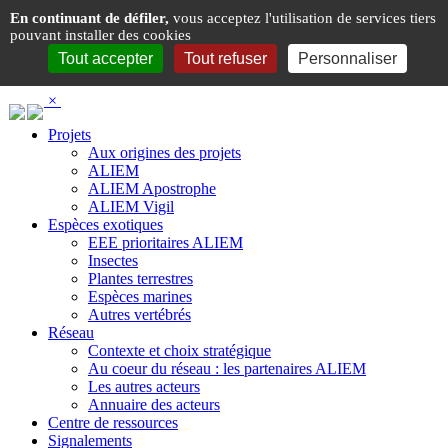
Panneau de gestion des cookies
En continuant de défiler,
vous acceptez l'utilisation de services tiers
pouvant installer des cookies
Tout accepter
Tout refuser
Personnaliser
×
Projets
Aux origines des projets
ALIEM
ALIEM Apostrophe
ALIEM Vigil
Espèces exotiques
EEE prioritaires ALIEM
Insectes
Plantes terrestres
Espèces marines
Autres vertébrés
Réseau
Contexte et choix stratégique
Au coeur du réseau : les partenaires ALIEM
Les autres acteurs
Annuaire des acteurs
Centre de ressources
Signalements