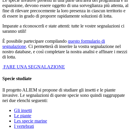
Le specie invasive presenti in una parte dell'area del programma e in
espansione, devono essere oggetto di una sorveglianza più attenta, al
fine di rilevare precocemente la loro presenza in ciascun territorio e
di essere in grado di proporre rapidamente soluzioni di lotta.
Imparate a riconoscerli e state attenti: tutte le vostre segnalazioni ci
saranno utili!
È possibile partecipare compilando
questo formulario di
segnalazione
. Ci permetterà di inserire la vostra segnalazione nel
nostro database, e così completare la nostra analisi e affinare i mezzi
di lotta.
FARE UNA SEGNALAZIONE
Specie studiate
Il progetto ALIEM si propone di studiare gli insetti e le piante
invasive. Le segnalazioni di queste specie sono quindi raggruppate
nei due elenchi seguenti:
Gli insetti
Le piante
Les specie marine
I vertebrati