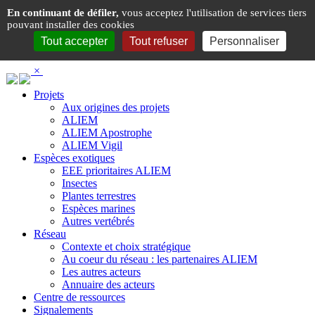
Panneau de gestion des cookies
En continuant de défiler,
vous acceptez l'utilisation de services tiers
pouvant installer des cookies
Tout accepter
Tout refuser
Personnaliser
×
Projets
Aux origines des projets
ALIEM
ALIEM Apostrophe
ALIEM Vigil
Espèces exotiques
EEE prioritaires ALIEM
Insectes
Plantes terrestres
Espèces marines
Autres vertébrés
Réseau
Contexte et choix stratégique
Au coeur du réseau : les partenaires ALIEM
Les autres acteurs
Annuaire des acteurs
Centre de ressources
Signalements