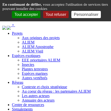
Panneau de gestion des cookies
En continuant de défiler,
vous acceptez l'utilisation de services tiers
pouvant installer des cookies
Tout accepter
Tout refuser
Personnaliser
×
Projets
Aux origines des projets
ALIEM
ALIEM Apostrophe
ALIEM Vigil
Espèces exotiques
EEE prioritaires ALIEM
Insectes
Plantes terrestres
Espèces marines
Autres vertébrés
Réseau
Contexte et choix stratégique
Au coeur du réseau : les partenaires ALIEM
Les autres acteurs
Annuaire des acteurs
Centre de ressources
Signalements