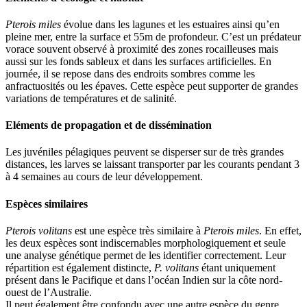
Pterois miles
évolue dans les lagunes et les estuaires ainsi qu’en
pleine mer, entre la surface et 55m de profondeur. C’est un prédateur
vorace souvent observé à proximité des zones rocailleuses mais
aussi sur les fonds sableux et dans les surfaces artificielles. En
journée, il se repose dans des endroits sombres comme les
anfractuosités ou les épaves. Cette espèce peut supporter de grandes
variations de températures et de salinité.
Eléments de propagation et de dissémination
Les juvéniles pélagiques peuvent se disperser sur de très grandes
distances, les larves se laissant transporter par les courants pendant 3
à 4 semaines au cours de leur développement.
Espèces similaires
Pterois volitans
est une espèce très similaire à
Pterois miles
. En effet,
les deux espèces sont indiscernables morphologiquement et seule
une analyse génétique permet de les identifier correctement. Leur
répartition est également distincte,
P. volitans
étant uniquement
présent dans le Pacifique et dans l’océan Indien sur la côte nord-
ouest de l’Australie.
Il peut également être confondu avec une autre espèce du genre,