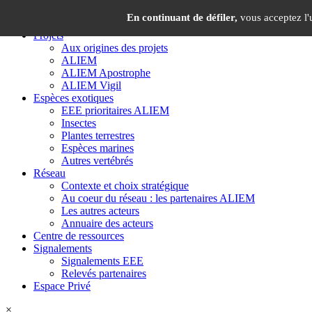
Panneau de gestion des cookies
×
En continuant de défiler,
vous acceptez l'u
Projets
Aux origines des projets
ALIEM
ALIEM Apostrophe
ALIEM Vigil
Espèces exotiques
EEE prioritaires ALIEM
Insectes
Plantes terrestres
Espèces marines
Autres vertébrés
Réseau
Contexte et choix stratégique
Au coeur du réseau : les partenaires ALIEM
Les autres acteurs
Annuaire des acteurs
Centre de ressources
Signalements
Signalements EEE
Relevés partenaires
Espace Privé
×