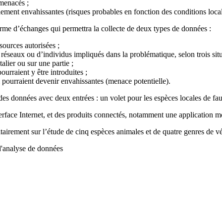
 menacés ;
lement envahissantes (risques probables en fonction des conditions local
orme d’échanges qui permettra la collecte de deux types de données :
sources autorisées ;
réseaux ou d’individus impliqués dans la problématique, selon trois situ
alier ou sur une partie ;
ourraient y être introduites ;
ui pourraient devenir envahissantes (menace potentielle).
des données avec deux entrées : un volet pour les espèces locales de faun
ace Internet, et des produits connectés, notamment une application mo
oritairement sur l’étude de cinq espèces animales et de quatre genres d