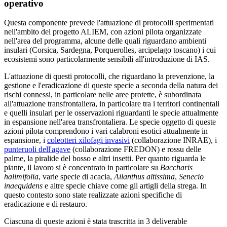
operativo
Questa componente prevede l'attuazione di protocolli sperimentati
nell'ambito del progetto ALIEM, con azioni pilota organizzate
nell'area del programma, alcune delle quali riguardano ambienti
insulari (Corsica, Sardegna, Porquerolles, arcipelago toscano) i cui
ecosistemi sono particolarmente sensibili all'introduzione di IAS.
L'attuazione di questi protocolli, che riguardano la prevenzione, la
gestione e l'eradicazione di queste specie a seconda della natura dei
rischi connessi, in particolare nelle aree protette, è subordinata
all'attuazione transfrontaliera, in particolare tra i territori continentali
e quelli insulari per le osservazioni riguardanti le specie attualmente
in espansione nell'area transfrontaliera. Le specie oggetto di queste
azioni pilota comprendono i vari calabroni esotici attualmente in
espansione, i
coleotteri xilofagi invasivi
(collaborazione INRAE), i
punteruoli dell'agave
(collaborazione FREDON) e rossu delle
palme, la piralide del bosso e altri insetti. Per quanto riguarda le
piante, il lavoro si è concentrato in particolare su
Baccharis
halimifolia
, varie specie di acacia,
Ailanthus altissima
,
Senecio
inaequidens
e altre specie chiave come gli artigli della strega. In
questo contesto sono state realizzate azioni specifiche di
eradicazione e di restauro.
Ciascuna di queste azioni è stata trascritta in 3 deliverable