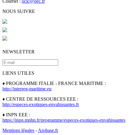
Courriel :
ocic@oec.fr
NOUS SUIVRE
NEWSLETTER
LIENS UTILES
♦ PROGRAMME ITALIE - FRANCE MARITIME :
http://interreg-maritime.eu
♦ CENTRE DE RESSOURCES EEE :
http://especes-exotiques-envahissantes.fr
♦ INPN EEE :
https://inpn.mnhn.fr/programme/especes-exotiques-envahissantes
Mentions légales
-
Arobase.fr