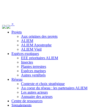
Panneau de gestion des cookies
×
Projets
Aux origines des projets
ALIEM
ALIEM Apostrophe
ALIEM Vigil
Espèces exotiques
EEE prioritaires ALIEM
Insectes
Plantes terrestres
Espèces marines
Autres vertébrés
Réseau
Contexte et choix stratégique
Au coeur du réseau : les partenaires ALIEM
Les autres acteurs
Annuaire des acteurs
Centre de ressources
Signalements