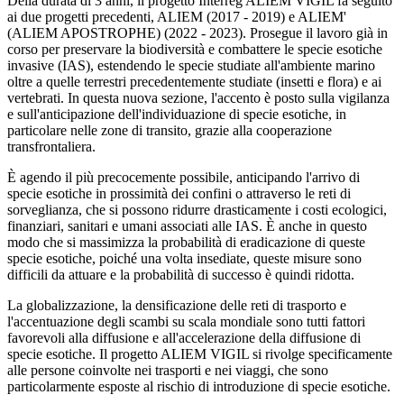
Della durata di 3 anni, il progetto Interreg ALIEM VIGIL fa seguito
ai due progetti precedenti, ALIEM (2017 - 2019) e ALIEM'
(ALIEM APOSTROPHE) (2022 - 2023). Prosegue il lavoro già in
corso per preservare la biodiversità e combattere le specie esotiche
invasive (IAS), estendendo le specie studiate all'ambiente marino
oltre a quelle terrestri precedentemente studiate (insetti e flora) e ai
vertebrati. In questa nuova sezione, l'accento è posto sulla vigilanza
e sull'anticipazione dell'individuazione di specie esotiche, in
particolare nelle zone di transito, grazie alla cooperazione
transfrontaliera.
È agendo il più precocemente possibile, anticipando l'arrivo di
specie esotiche in prossimità dei confini o attraverso le reti di
sorveglianza, che si possono ridurre drasticamente i costi ecologici,
finanziari, sanitari e umani associati alle IAS. È anche in questo
modo che si massimizza la probabilità di eradicazione di queste
specie esotiche, poiché una volta insediate, queste misure sono
difficili da attuare e la probabilità di successo è quindi ridotta.
La globalizzazione, la densificazione delle reti di trasporto e
l'accentuazione degli scambi su scala mondiale sono tutti fattori
favorevoli alla diffusione e all'accelerazione della diffusione di
specie esotiche. Il progetto ALIEM VIGIL si rivolge specificamente
alle persone coinvolte nei trasporti e nei viaggi, che sono
particolarmente esposte al rischio di introduzione di specie esotiche.