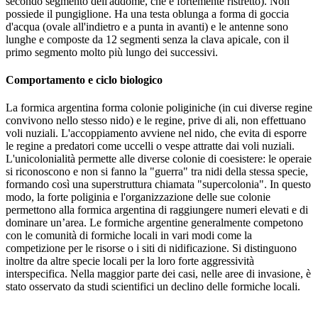
secondo segmento dell'addome, che è fortemente ristretto). Non
possiede il pungiglione. Ha una testa oblunga a forma di goccia
d'acqua (ovale all'indietro e a punta in avanti) e le antenne sono
lunghe e composte da 12 segmenti senza la clava apicale, con il
primo segmento molto più lungo dei successivi.
Comportamento e ciclo biologico
La formica argentina forma colonie poliginiche (in cui diverse regine
convivono nello stesso nido) e le regine, prive di ali, non effettuano
voli nuziali. L'accoppiamento avviene nel nido, che evita di esporre
le regine a predatori come uccelli o vespe attratte dai voli nuziali.
L'unicolonialità permette alle diverse colonie di coesistere: le operaie
si riconoscono e non si fanno la "guerra" tra nidi della stessa specie,
formando così una superstruttura chiamata "supercolonia". In questo
modo, la forte poliginia e l'organizzazione delle sue colonie
permettono alla formica argentina di raggiungere numeri elevati e di
dominare un’area. Le formiche argentine generalmente competono
con le comunità di formiche locali in vari modi come la
competizione per le risorse o i siti di nidificazione. Si distinguono
inoltre da altre specie locali per la loro forte aggressività
interspecifica. Nella maggior parte dei casi, nelle aree di invasione, è
stato osservato da studi scientifici un declino delle formiche locali.