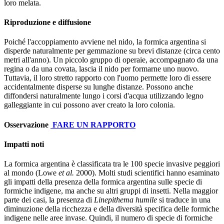
loro melata.
Riproduzione e diffusione
Poiché l'accoppiamento avviene nel nido, la formica argentina si
disperde naturalmente per gemmazione su brevi distanze (circa cento
metri all'anno). Un piccolo gruppo di operaie, accompagnato da una
regina o da una covata, lascia il nido per formarne uno nuovo.
Tuttavia, il loro stretto rapporto con l'uomo permette loro di essere
accidentalmente disperse su lunghe distanze. Possono anche
diffondersi naturalmente lungo i corsi d'acqua utilizzando legno
galleggiante in cui possono aver creato la loro colonia.
Osservazione
FARE UN RAPPORTO
Impatti noti
La formica argentina è classificata tra le 100 specie invasive peggiori
al mondo (Lowe
et al.
2000). Molti studi scientifici hanno esaminato
gli impatti della presenza della formica argentina sulle specie di
formiche indigene, ma anche su altri gruppi di insetti. Nella maggior
parte dei casi, la presenza di
Linepithema humile
si traduce in una
diminuzione della ricchezza e della diversità specifica delle formiche
indigene nelle aree invase. Quindi, il numero di specie di formiche