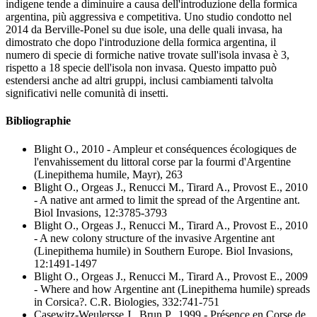
indigene tende a diminuire a causa dell'introduzione della formica
argentina, più aggressiva e competitiva. Uno studio condotto nel
2014 da Berville-Ponel su due isole, una delle quali invasa, ha
dimostrato che dopo l'introduzione della formica argentina, il
numero di specie di formiche native trovate sull'isola invasa è 3,
rispetto a 18 specie dell'isola non invasa. Questo impatto può
estendersi anche ad altri gruppi, inclusi cambiamenti talvolta
significativi nelle comunità di insetti.
Bibliographie
Blight O., 2010
- Ampleur et conséquences écologiques de
l'envahissement du littoral corse par la fourmi d'Argentine
(Linepithema humile, Mayr)
, 263
Blight O., Orgeas J., Renucci M., Tirard A., Provost E., 2010
- A native ant armed to limit the spread of the Argentine ant
.
Biol Invasions, 12:3785-3793
Blight O., Orgeas J., Renucci M., Tirard A., Provost E., 2010
- A new colony structure of the invasive Argentine ant
(Linepithema humile) in Southern Europe
. Biol Invasions,
12:1491-1497
Blight O., Orgeas J., Renucci M., Tirard A., Provost E., 2009
- Where and how Argentine ant (Linepithema humile) spreads
in Corsica?
. C.R. Biologies, 332:741-751
Casewitz-Weulersse J., Brun P., 1999
- Présence en Corse de