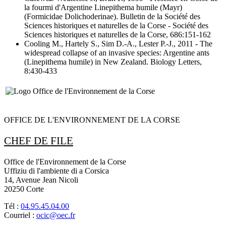
la fourmi d'Argentine Linepithema humile (Mayr)
(Formicidae Dolichoderinae)
. Bulletin de la Société des
Sciences historiques et naturelles de la Corse - Société des
Sciences historiques et naturelles de la Corse, 686:151-162
Cooling M., Hartely S., Sim D.-A., Lester P.-J., 2011
- The
widespread collapse of an invasive species: Argentine ants
(Linepithema humile) in New Zealand
. Biology Letters,
8:430-433
OFFICE DE L'ENVIRONNEMENT DE LA CORSE
CHEF DE FILE
Office de l'Environnement de la Corse
Uffiziu di l'ambiente di a Corsica
14, Avenue Jean Nicoli
20250 Corte
Tél :
04.95.45.04.00
Courriel :
ocic@oec.fr