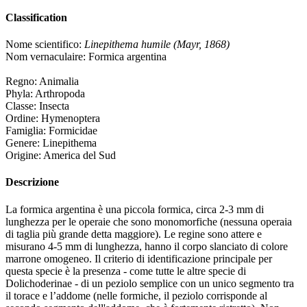
Classification
Nome scientifico:
Linepithema humile (Mayr, 1868)
Nom vernaculaire: Formica argentina
Regno: Animalia
Phyla: Arthropoda
Classe: Insecta
Ordine: Hymenoptera
Famiglia: Formicidae
Genere: Linepithema
Origine: America del Sud
Descrizione
La formica argentina è una piccola formica, circa 2-3 mm di
lunghezza per le operaie che sono monomorfiche (nessuna operaia
di taglia più grande detta maggiore). Le regine sono attere e
misurano 4-5 mm di lunghezza, hanno il corpo slanciato di colore
marrone omogeneo. Il criterio di identificazione principale per
questa specie è la presenza - come tutte le altre specie di
Dolichoderinae - di un peziolo semplice con un unico segmento tra
il torace e l’addome (nelle formiche, il peziolo corrisponde al