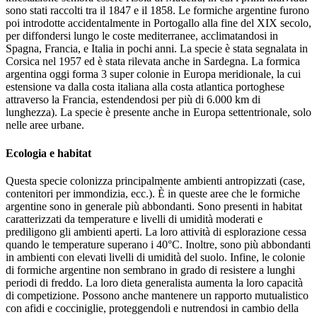
sono stati raccolti tra il 1847 e il 1858. Le formiche argentine furono
poi introdotte accidentalmente in Portogallo alla fine del XIX secolo,
per diffondersi lungo le coste mediterranee, acclimatandosi in
Spagna, Francia, e Italia in pochi anni. La specie è stata segnalata in
Corsica nel 1957 ed è stata rilevata anche in Sardegna. La formica
argentina oggi forma 3 super colonie in Europa meridionale, la cui
estensione va dalla costa italiana alla costa atlantica portoghese
attraverso la Francia, estendendosi per più di 6.000 km di
lunghezza). La specie è presente anche in Europa settentrionale, solo
nelle aree urbane.
Ecologia e habitat
Questa specie colonizza principalmente ambienti antropizzati (case,
contenitori per immondizia, ecc.). È in queste aree che le formiche
argentine sono in generale più abbondanti. Sono presenti in habitat
caratterizzati da temperature e livelli di umidità moderati e
prediligono gli ambienti aperti. La loro attività di esplorazione cessa
quando le temperature superano i 40°C. Inoltre, sono più abbondanti
in ambienti con elevati livelli di umidità del suolo. Infine, le colonie
di formiche argentine non sembrano in grado di resistere a lunghi
periodi di freddo. La loro dieta generalista aumenta la loro capacità
di competizione. Possono anche mantenere un rapporto mutualistico
con afidi e cocciniglie, proteggendoli e nutrendosi in cambio della