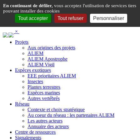
Panneau de gestion des cookies
En continuant de défiler,
vous acceptez l'utilisation de services tiers
pouvant installer des cookies
Tout accepter
Tout refuser
Personnaliser
×
Projets
Aux origines des projets
ALIEM
ALIEM Apostrophe
ALIEM Vigil
Espèces exotiques
EEE prioritaires ALIEM
Insectes
Plantes terrestres
Espèces marines
Autres vertébrés
Réseau
Contexte et choix stratégique
Au coeur du réseau : les partenaires ALIEM
Les autres acteurs
Annuaire des acteurs
Centre de ressources
Signalements