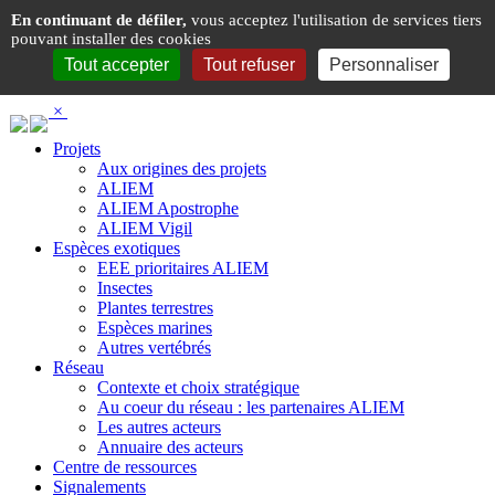
Panneau de gestion des cookies
En continuant de défiler,
vous acceptez l'utilisation de services tiers
pouvant installer des cookies
Tout accepter
Tout refuser
Personnaliser
×
Projets
Aux origines des projets
ALIEM
ALIEM Apostrophe
ALIEM Vigil
Espèces exotiques
EEE prioritaires ALIEM
Insectes
Plantes terrestres
Espèces marines
Autres vertébrés
Réseau
Contexte et choix stratégique
Au coeur du réseau : les partenaires ALIEM
Les autres acteurs
Annuaire des acteurs
Centre de ressources
Signalements