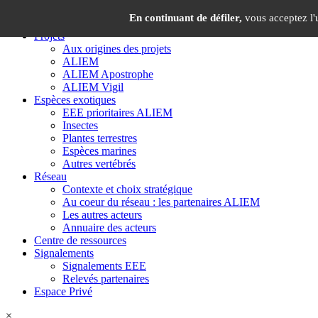
Panneau de gestion des cookies
×
En continuant de défiler,
vous acceptez l'u
Projets
Aux origines des projets
ALIEM
ALIEM Apostrophe
ALIEM Vigil
Espèces exotiques
EEE prioritaires ALIEM
Insectes
Plantes terrestres
Espèces marines
Autres vertébrés
Réseau
Contexte et choix stratégique
Au coeur du réseau : les partenaires ALIEM
Les autres acteurs
Annuaire des acteurs
Centre de ressources
Signalements
Signalements EEE
Relevés partenaires
Espace Privé
×