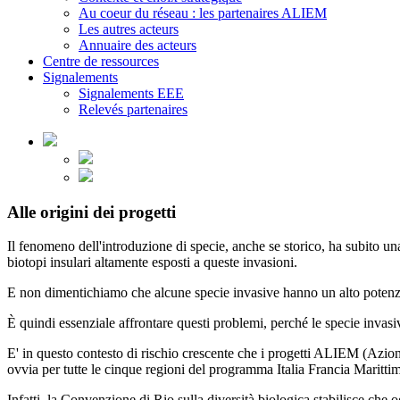
Au coeur du réseau : les partenaires ALIEM
Les autres acteurs
Annuaire des acteurs
Centre de ressources
Signalements
Signalements EEE
Relevés partenaires
Alle origini dei progetti
Il fenomeno dell'introduzione di specie, anche se storico, ha subito una 
biotopi insulari altamente esposti a queste invasioni.
E non dimentichiamo che alcune specie invasive hanno un alto potenzial
È quindi essenziale affrontare questi problemi, perché le specie invasi
E' in questo contesto di rischio crescente che i progetti ALIEM (Azi
ovvia per tutte le cinque regioni del programma Italia Francia Marittimo
Infatti, la Convenzione di Rio sulla diversità biologica stabilisce che 