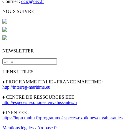
Courriel :
ocic@oec.fr
NOUS SUIVRE
NEWSLETTER
LIENS UTILES
♦ PROGRAMME ITALIE - FRANCE MARITIME :
http://interreg-maritime.eu
♦ CENTRE DE RESSOURCES EEE :
http://especes-exotiques-envahissantes.fr
♦ INPN EEE :
https://inpn.mnhn.fr/programme/especes-exotiques-envahissantes
Mentions légales
-
Arobase.fr