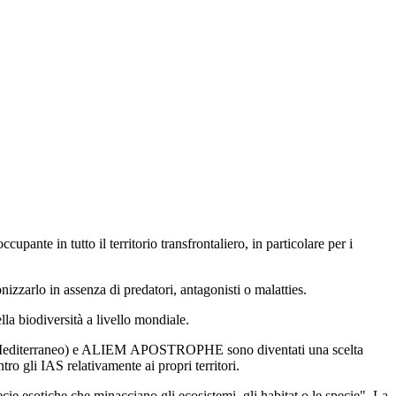
pante in tutto il territorio transfrontaliero, in particolare per i
zzarlo in assenza di predatori, antagonisti o malatties.
la biodiversità a livello mondiale.
te nel Mediterraneo) e ALIEM APOSTROPHE sono diventati una scelta
ro gli IAS relativamente ai propri territori.
ecie esotiche che minacciano gli ecosistemi, gli habitat o le specie". La