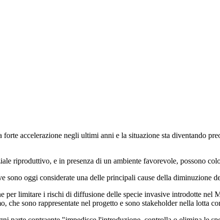
forte accelerazione negli ultimi anni e la situazione sta diventando preoccu
e riproduttivo, e in presenza di un ambiente favorevole, possono coloni
ve sono oggi considerate una delle principali cause della diminuzione del
one per limitare i rischi di diffusione delle specie invasive introdot
, che sono rappresentate nel progetto e sono stakeholder nella lotta cont
ogni parte contraente "impedisce l'introduzione, controlla o elimina le sp