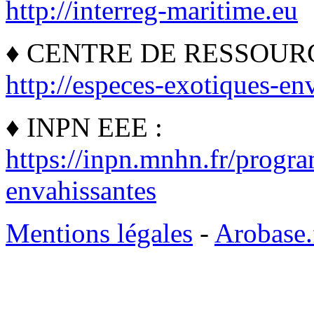
http://interreg-maritime.eu
♦ CENTRE DE RESSOURC
http://especes-exotiques-env
♦ INPN EEE :
https://inpn.mnhn.fr/progr
envahissantes
Mentions légales
-
Arobase.