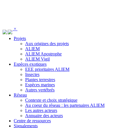
Panneau de gestion des cookies
×
Projets
Aux origines des projets
ALIEM
ALIEM Apostrophe
ALIEM Vigil
Espèces exotiques
EEE prioritaires ALIEM
Insectes
Plantes terrestres
Espèces marines
Autres vertébrés
Réseau
Contexte et choix stratégique
Au coeur du réseau : les partenaires ALIEM
Les autres acteurs
Annuaire des acteurs
Centre de ressources
Signalements