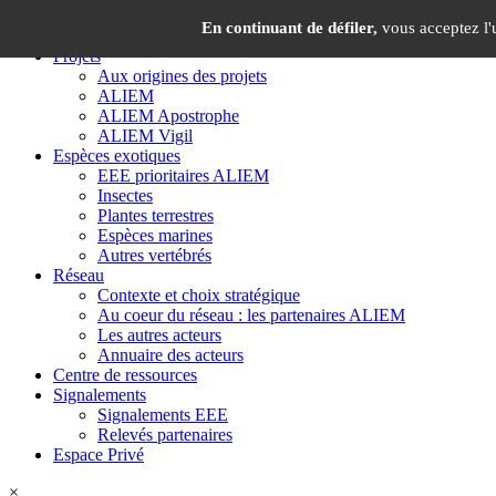
Panneau de gestion des cookies
×
En continuant de défiler,
vous acceptez l'u
Projets
Aux origines des projets
ALIEM
ALIEM Apostrophe
ALIEM Vigil
Espèces exotiques
EEE prioritaires ALIEM
Insectes
Plantes terrestres
Espèces marines
Autres vertébrés
Réseau
Contexte et choix stratégique
Au coeur du réseau : les partenaires ALIEM
Les autres acteurs
Annuaire des acteurs
Centre de ressources
Signalements
Signalements EEE
Relevés partenaires
Espace Privé
×