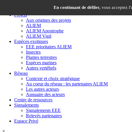
Panneau de gestion des cookies
×
En continuant de défiler,
vous acceptez l'u
Projets
Aux origines des projets
ALIEM
ALIEM Apostrophe
ALIEM Vigil
Espèces exotiques
EEE prioritaires ALIEM
Insectes
Plantes terrestres
Espèces marines
Autres vertébrés
Réseau
Contexte et choix stratégique
Au coeur du réseau : les partenaires ALIEM
Les autres acteurs
Annuaire des acteurs
Centre de ressources
Signalements
Signalements EEE
Relevés partenaires
Espace Privé
×