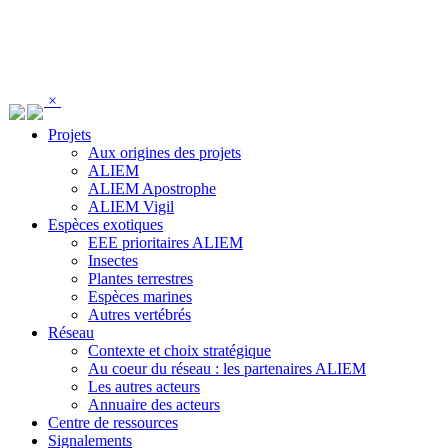
Panneau de gestion des cookies
×
Projets
Aux origines des projets
ALIEM
ALIEM Apostrophe
ALIEM Vigil
Espèces exotiques
EEE prioritaires ALIEM
Insectes
Plantes terrestres
Espèces marines
Autres vertébrés
Réseau
Contexte et choix stratégique
Au coeur du réseau : les partenaires ALIEM
Les autres acteurs
Annuaire des acteurs
Centre de ressources
Signalements