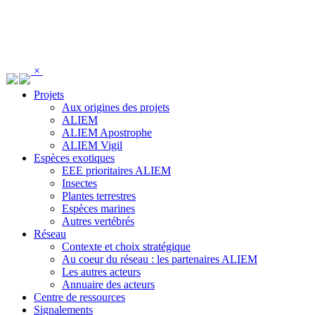
Panneau de gestion des cookies
×
Projets
Aux origines des projets
ALIEM
ALIEM Apostrophe
ALIEM Vigil
Espèces exotiques
EEE prioritaires ALIEM
Insectes
Plantes terrestres
Espèces marines
Autres vertébrés
Réseau
Contexte et choix stratégique
Au coeur du réseau : les partenaires ALIEM
Les autres acteurs
Annuaire des acteurs
Centre de ressources
Signalements