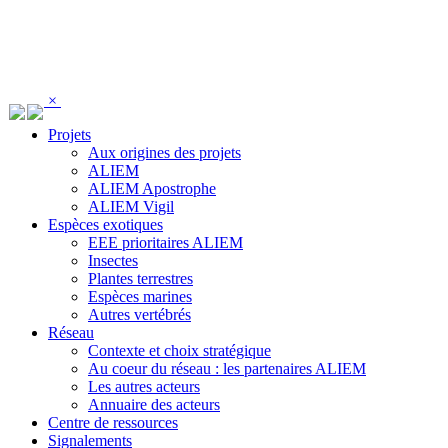
Panneau de gestion des cookies
×
Projets
Aux origines des projets
ALIEM
ALIEM Apostrophe
ALIEM Vigil
Espèces exotiques
EEE prioritaires ALIEM
Insectes
Plantes terrestres
Espèces marines
Autres vertébrés
Réseau
Contexte et choix stratégique
Au coeur du réseau : les partenaires ALIEM
Les autres acteurs
Annuaire des acteurs
Centre de ressources
Signalements