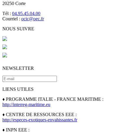
20250 Corte
Tél :
04.95.45.04.00
Courriel :
ocic@oec.fr
NOUS SUIVRE
NEWSLETTER
LIENS UTILES
♦ PROGRAMME ITALIE - FRANCE MARITIME :
http://interreg-maritime.eu
♦ CENTRE DE RESSOURCES EEE :
http://especes-exotiques-envahissantes.fr
♦ INPN EEE :