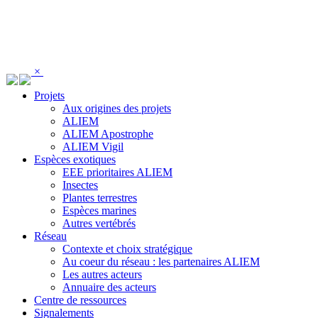
Panneau de gestion des cookies
×
Projets
Aux origines des projets
ALIEM
ALIEM Apostrophe
ALIEM Vigil
Espèces exotiques
EEE prioritaires ALIEM
Insectes
Plantes terrestres
Espèces marines
Autres vertébrés
Réseau
Contexte et choix stratégique
Au coeur du réseau : les partenaires ALIEM
Les autres acteurs
Annuaire des acteurs
Centre de ressources
Signalements