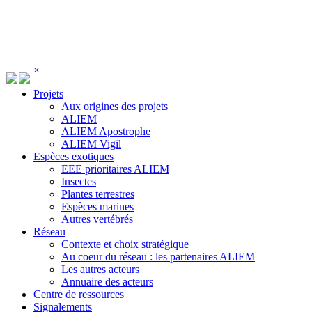
Panneau de gestion des cookies
×
Projets
Aux origines des projets
ALIEM
ALIEM Apostrophe
ALIEM Vigil
Espèces exotiques
EEE prioritaires ALIEM
Insectes
Plantes terrestres
Espèces marines
Autres vertébrés
Réseau
Contexte et choix stratégique
Au coeur du réseau : les partenaires ALIEM
Les autres acteurs
Annuaire des acteurs
Centre de ressources
Signalements