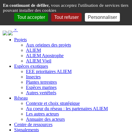
Panneau de gestion des cookies
En continuant de défiler,
vous acceptez l'utilisation de services tiers
pouvant installer des cookies
Tout accepter
Tout refuser
Personnaliser
×
Projets
Aux origines des projets
ALIEM
ALIEM Apostrophe
ALIEM Vigil
Espèces exotiques
EEE prioritaires ALIEM
Insectes
Plantes terrestres
Espèces marines
Autres vertébrés
Réseau
Contexte et choix stratégique
Au coeur du réseau : les partenaires ALIEM
Les autres acteurs
Annuaire des acteurs
Centre de ressources
Signalements