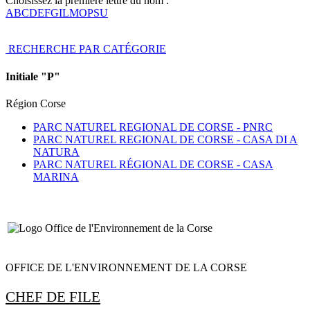
Choisissez la première lettre du nom :
A
B
C
D
E
F
G
I
L
M
O
P
S
U
RECHERCHE PAR CATÉGORIE
Initiale "P"
Région Corse
PARC NATUREL REGIONAL DE CORSE -
PNRC
PARC NATUREL REGIONAL DE CORSE - CASA DI A
NATURA
PARC NATUREL RÉGIONAL DE CORSE - CASA
MARINA
OFFICE DE L'ENVIRONNEMENT DE LA CORSE
CHEF DE FILE