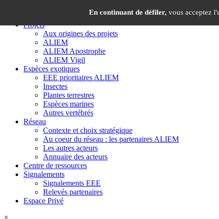
Panneau de gestion des cookies
×
En continuant de défiler,
vous acceptez l'u
Projets
Aux origines des projets
ALIEM
ALIEM Apostrophe
ALIEM Vigil
Espèces exotiques
EEE prioritaires ALIEM
Insectes
Plantes terrestres
Espèces marines
Autres vertébrés
Réseau
Contexte et choix stratégique
Au coeur du réseau : les partenaires ALIEM
Les autres acteurs
Annuaire des acteurs
Centre de ressources
Signalements
Signalements EEE
Relevés partenaires
Espace Privé
×