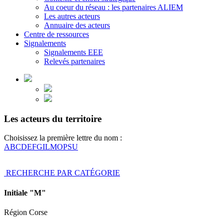
Au coeur du réseau : les partenaires ALIEM
Les autres acteurs
Annuaire des acteurs
Centre de ressources
Signalements
Signalements EEE
Relevés partenaires
Les acteurs du territoire
Choisissez la première lettre du nom :
A
B
C
D
E
F
G
I
L
M
O
P
S
U
RECHERCHE PAR CATÉGORIE
Initiale "M"
Région Corse