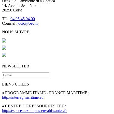
Uffiziu di l'ambiente di a Corsica
14, Avenue Jean Nicoli
20250 Corte
Tél :
04.95.45.04.00
Courriel :
ocic@oec.fr
NOUS SUIVRE
NEWSLETTER
LIENS UTILES
♦ PROGRAMME ITALIE - FRANCE MARITIME :
http://interreg-maritime.eu
♦ CENTRE DE RESSOURCES EEE :
http://especes-exotiques-envahissantes.fr