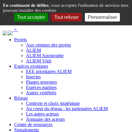
Panneau de gestion des cookies
En continuant de défiler,
vous acceptez l'utilisation de services tiers
pouvant installer des cookies
Tout accepter
Tout refuser
Personnaliser
×
Projets
Aux origines des projets
ALIEM
ALIEM Apostrophe
ALIEM Vigil
Espèces exotiques
EEE prioritaires ALIEM
Insectes
Plantes terrestres
Espèces marines
Autres vertébrés
Réseau
Contexte et choix stratégique
Au coeur du réseau : les partenaires ALIEM
Les autres acteurs
Annuaire des acteurs
Centre de ressources
Signalements