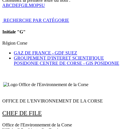
Choisissez la première lettre du nom :
A
B
C
D
E
F
G
I
L
M
O
P
S
U
RECHERCHE PAR CATÉGORIE
Initiale "G"
Région Corse
GAZ DE FRANCE -
GDF SUEZ
GROUPEMENT D'INTERET SCIENTIFIQUE
POSIDONIE CENTRE DE CORSE -
GIS POSIDONIE
OFFICE DE L'ENVIRONNEMENT DE LA CORSE
CHEF DE FILE
Office de l'Environnement de la Corse