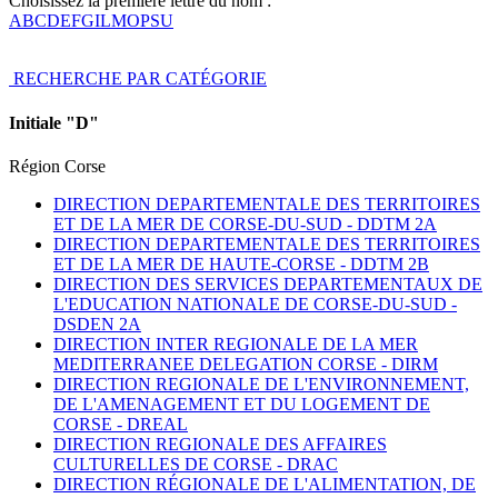
Choisissez la première lettre du nom :
A
B
C
D
E
F
G
I
L
M
O
P
S
U
RECHERCHE PAR CATÉGORIE
Initiale "D"
Région Corse
DIRECTION DEPARTEMENTALE DES TERRITOIRES
ET DE LA MER DE CORSE-DU-SUD -
DDTM 2A
DIRECTION DEPARTEMENTALE DES TERRITOIRES
ET DE LA MER DE HAUTE-CORSE -
DDTM 2B
DIRECTION DES SERVICES DEPARTEMENTAUX DE
L'EDUCATION NATIONALE DE CORSE-DU-SUD -
DSDEN 2A
DIRECTION INTER REGIONALE DE LA MER
MEDITERRANEE DELEGATION CORSE -
DIRM
DIRECTION REGIONALE DE L'ENVIRONNEMENT,
DE L'AMENAGEMENT ET DU LOGEMENT DE
CORSE -
DREAL
DIRECTION REGIONALE DES AFFAIRES
CULTURELLES DE CORSE -
DRAC
DIRECTION RÉGIONALE DE L'ALIMENTATION, DE