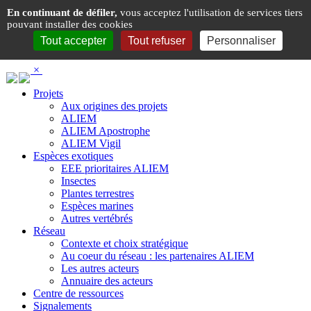
Panneau de gestion des cookies
En continuant de défiler,
vous acceptez l'utilisation de services tiers
pouvant installer des cookies
Tout accepter
Tout refuser
Personnaliser
×
Projets
Aux origines des projets
ALIEM
ALIEM Apostrophe
ALIEM Vigil
Espèces exotiques
EEE prioritaires ALIEM
Insectes
Plantes terrestres
Espèces marines
Autres vertébrés
Réseau
Contexte et choix stratégique
Au coeur du réseau : les partenaires ALIEM
Les autres acteurs
Annuaire des acteurs
Centre de ressources
Signalements