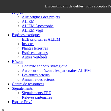
Panneau de gestion des cookies
×
En continuant de défiler,
vous acceptez l'u
Projets
Aux origines des projets
ALIEM
ALIEM Apostrophe
ALIEM Vigil
Espèces exotiques
EEE prioritaires ALIEM
Insectes
Plantes terrestres
Espèces marines
Autres vertébrés
Réseau
Contexte et choix stratégique
Au coeur du réseau : les partenaires ALIEM
Les autres acteurs
Annuaire des acteurs
Centre de ressources
Signalements
Signalements EEE
Relevés partenaires
Espace Privé
×