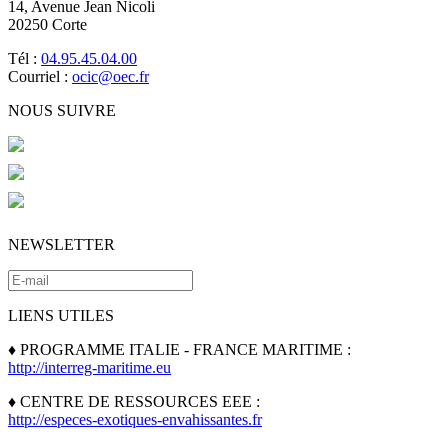
14, Avenue Jean Nicoli
20250 Corte
Tél :
04.95.45.04.00
Courriel :
ocic@oec.fr
NOUS SUIVRE
NEWSLETTER
LIENS UTILES
♦ PROGRAMME ITALIE - FRANCE MARITIME :
http://interreg-maritime.eu
♦ CENTRE DE RESSOURCES EEE :
http://especes-exotiques-envahissantes.fr