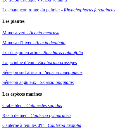
Le charançon rouge du palmier -
Rhynchophorus ferrugineus
Les plantes
Mimosa vert -
Acacia mearnsii
Mimosa d’hiver -
Acacia dealbata
Le séneçon en arbre -
Baccharis halimifolia
La jacinthe d’eau -
Eichhornia crassipes
Séneçon sud-africain -
Senecio inaequidens
Séneçon anguleux -
Senecio angulatus
Les espèces marines
Crabe bleu -
Callinectes sapidus
Rasin de mer -
Caulerpa cylindracea
Caulerpe à feuilles d'If -
Caulerpa taxifolia