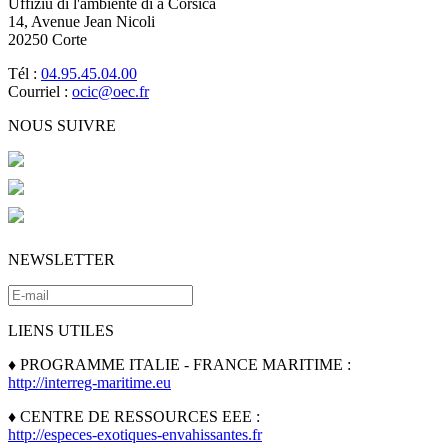
Uffiziu di l'ambiente di a Corsica
14, Avenue Jean Nicoli
20250 Corte
Tél :
04.95.45.04.00
Courriel :
ocic@oec.fr
NOUS SUIVRE
NEWSLETTER
LIENS UTILES
♦ PROGRAMME ITALIE - FRANCE MARITIME :
http://interreg-maritime.eu
♦ CENTRE DE RESSOURCES EEE :
http://especes-exotiques-envahissantes.fr