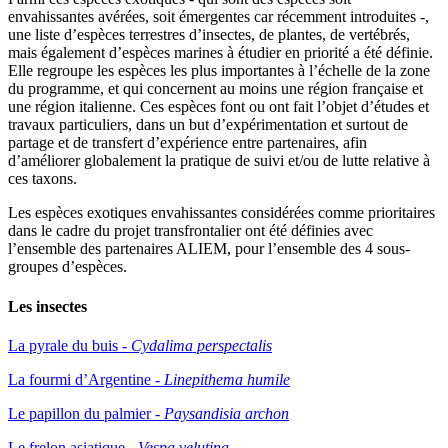
envahissantes avérées, soit émergentes car récemment introduites -,
une liste d’espèces terrestres d’insectes, de plantes, de vertébrés,
mais également d’espèces marines à étudier en priorité a été définie.
Elle regroupe les espèces les plus importantes à l’échelle de la zone
du programme, et qui concernent au moins une région française et
une région italienne. Ces espèces font ou ont fait l’objet d’études et
travaux particuliers, dans un but d’expérimentation et surtout de
partage et de transfert d’expérience entre partenaires, afin
d’améliorer globalement la pratique de suivi et/ou de lutte relative à
ces taxons.
Les espèces exotiques envahissantes considérées comme prioritaires
dans le cadre du projet transfrontalier ont été définies avec
l’ensemble des partenaires ALIEM, pour l’ensemble des 4 sous-
groupes d’espèces.
Les insectes
La pyrale du buis -
Cydalima perspectalis
La fourmi d’Argentine -
Linepithema humile
Le papillon du palmier -
Paysandisia archon
Le frelon asiatique -
Vespa velutina